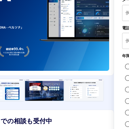
メ
電
年
ンでの相談も受付中