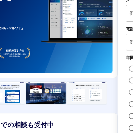
メ
電
年
ンでの相談も受付中