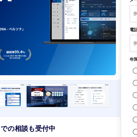
メ
電
年
ンでの相談も受付中